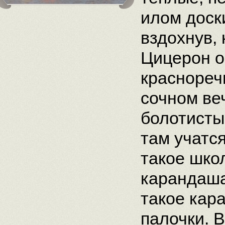
илом доск
вздохнув,
Цицерон о
краснореч
сочном ве
болотисты
там учатся
такое шко
карандаша
такое кар
палочки. В