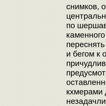
снимков, 
центральн
по шершав
каменного 
переснять 
и бегом к
причудлив
предусмот
оставлен
кхмерами 
незадачли