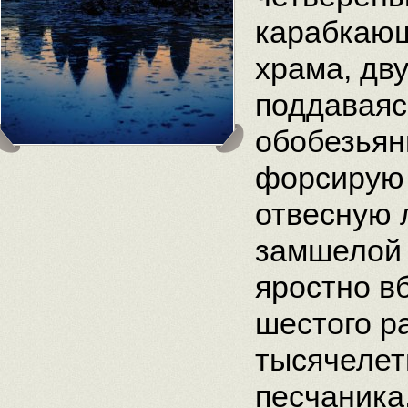
карабкающ
храма, дву
поддаваяс
обобезьян
форсирую
отвесную 
замшелой 
яростно в
шестого р
тысячелет
песчаника