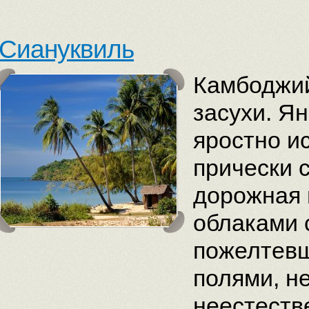
Сиануквиль
Камбоджий
засухи. Я
яростно и
прически 
дорожная 
облаками 
пожелтев
полями, н
неестеств