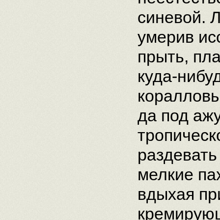
синевой. 
умерив ис
прыть, пл
куда-нибу
коралловы
да под аж
тропическ
раздевать
мелкие па
вдыхая пр
кремирующ