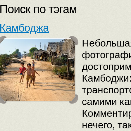
Поиск по тэгам
Камбоджа
Небольша
фотографи
достоприм
Камбоджи:
транспорт
самими к
Комментир
нечего, та