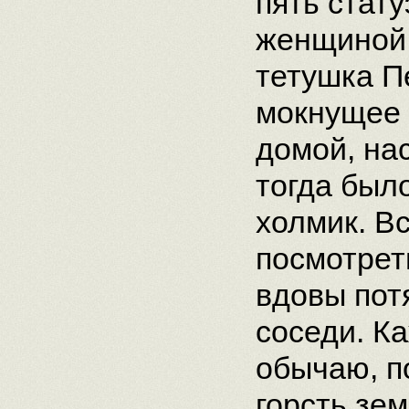
пять стату
женщиной 
тетушка П
мокнущее 
домой, нас
тогда был
холмик. Вс
посмотреть
вдовы пот
соседи. К
обычаю, п
горсть зе