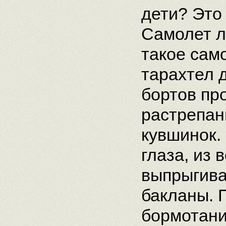
дети? Это 
Самолет л
такое сам
тарахтел 
бортов пр
растрепан
кувшинок.
глаза, из
выпрыгива
бакланы. 
бормотани