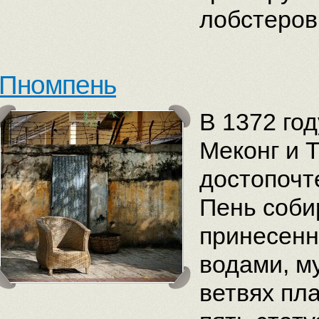
лобстеров
Пномпень
В 1372 год
Меконг и 
достопочт
Пень соби
принесен
водами, м
ветвях пл