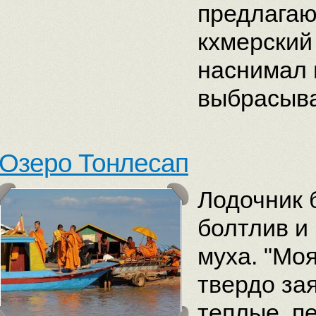
предлагаю
кхмерский 
наснимал 
выбрасыва
Озеро Тонлесап
Лодочник 
болтлив и
муха. "Моя
твердо за
теплые, п