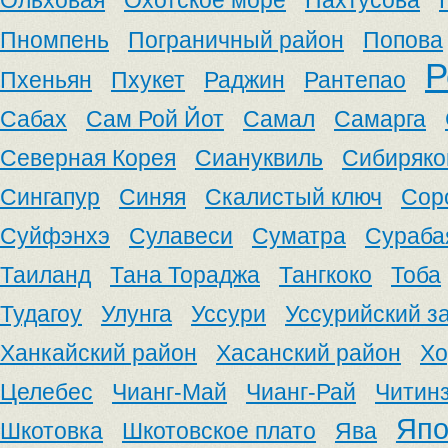
Ольховая
Охотское море
Пахтусова
Пномпень
Пограничный район
Попова
Р
Пхеньян
Пхукет
Раджин
Рантепао
Сабах
Сам Рой Йот
Самал
Самарга
Северная Корея
Сиануквиль
Сибиряко
Сингапур
Синяя
Скалистый ключ
Сор
Суйфэнхэ
Сулавеси
Суматра
Сураба
Таиланд
Тана Тораджа
Тангкоко
Тоба
Тудагоу
Улунга
Уссури
Уссурийский з
Ханкайский район
Хасанский район
Хо
Целебес
Чианг-Май
Чианг-Рай
Читин
Япо
Шкотовка
Шкотовское плато
Ява