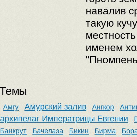
навалив с
такую кучу
местность
именем хо
"Пномпень
Темы
Амурский залив
Амгу
Ангкор
Анти
архипелаг Императрицы Евгении
Банкрут
Бачелаза
Бикин
Бирма
Бор