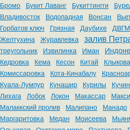
Бромо
Букит Лаванг
Букиттингги
Буре
Владивосток
Водопадная
Вонсан
Вье
Горбатов ключ
Грязная
Даубихе
ДВГМ
залив Петр
Желтухина
Журавлевка
Индоне
треугольник
Извилинка
Иман
Кедровка
Кема
Кесон
Китай
Клыков
Комиссаровка
Кота-Кинабалу
Красноа
Куала-Лумпур
Кунашир
Курилы
Кучин
Лихага
Лобок
Локон
Макассар
Макс
Малаккский пролив
Малипано
Манадо
Маргаритовка
Медан
Моисеева
Мьян