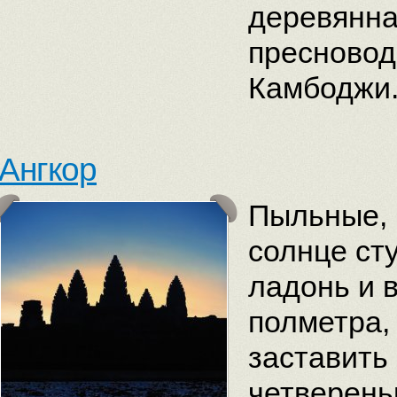
деревянна
пресновод
Камбоджи
Ангкор
Пыльные, 
солнце ст
ладонь и 
полметра,
заставить 
четверень