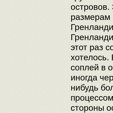
островов.
размерам 
Гренланди
Гренланди
этот раз 
хотелось.
соплей в 
иногда чер
нибудь бо
процессом
стороны о