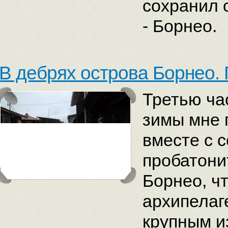
сохранил 
- Борнео.
В дебрях острова Борнео.
Третью ча
зимы мне 
вместе с 
пробатони
Борнео, ч
архипелаг
крупным и