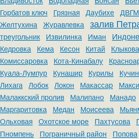
Владивосток
Водопадная
Вонсан
Вье
Горбатов ключ
Грязная
Даубихе
ДВГМ
залив Петр
Желтухина
Журавлевка
Индоне
треугольник
Извилинка
Иман
Кедровка
Кема
Кесон
Китай
Клыков
Комиссаровка
Кота-Кинабалу
Красноа
Куала-Лумпур
Кунашир
Курилы
Кучин
Лихага
Лобок
Локон
Макассар
Макс
Малаккский пролив
Малипано
Манадо
Маргаритовка
Медан
Моисеева
Мьян
Ольховая
Охотское море
Пахтусова
Пномпень
Пограничный район
Попова