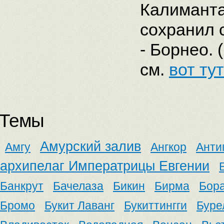
Калиманта
сохранил 
- Борнео.
см.
вот тут
Темы
Амурский залив
Амгу
Ангкор
Анти
архипелаг Императрицы Евгении
Банкрут
Бачелаза
Бикин
Бирма
Бор
Бромо
Букит Лаванг
Букиттингги
Буре