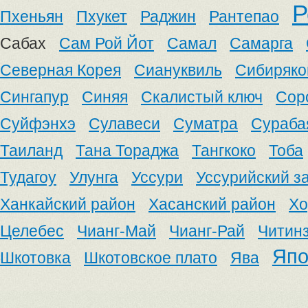
Р
Пхеньян
Пхукет
Раджин
Рантепао
Сабах
Сам Рой Йот
Самал
Самарга
Северная Корея
Сиануквиль
Сибиряко
Сингапур
Синяя
Скалистый ключ
Сор
Суйфэнхэ
Сулавеси
Суматра
Сураба
Таиланд
Тана Тораджа
Тангкоко
Тоба
Тудагоу
Улунга
Уссури
Уссурийский з
Ханкайский район
Хасанский район
Хо
Целебес
Чианг-Май
Чианг-Рай
Читин
Япо
Шкотовка
Шкотовское плато
Ява