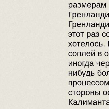
размерам 
Гренланди
Гренланди
этот раз 
хотелось.
соплей в 
иногда чер
нибудь бо
процессом
стороны о
Калиманта