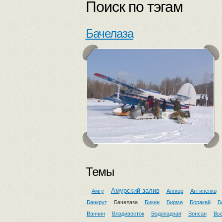
Поиск по тэгам
Бачелаза
Темы
Амурский залив
Амгу
Ангкор
Антипенко
Банкрут
Бачелаза
Бикин
Бирма
Боракай
Б
Ванчин
Владивосток
Водопадная
Вонсан
Вь