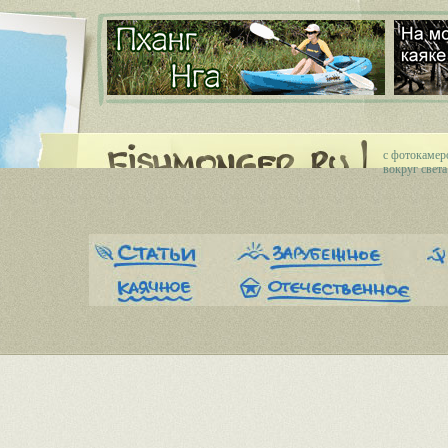
c фотокамер
вокруг света