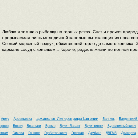
Люблю я зимнюю рыбалку на горных реках. Снег и прочая природ
прерываемая лишь мелодичной капелью вытекающих из носа соп
Свежий морозный воздух, обжигающий горло до самого копчика. 
кармане сосуд с коньяком... Короче, радость жизни по полной пр
архипелаг Императрицы Евгении
Арму
Арсеньевка
Бангкок
Бандитский
орнео
Бохол
Брастаги
Бромо
Букит Лаванг
Букиттингги
Буреломный ключ
етнам
Гамова
Гонконг
Горбатов ключ
Грязная
Даубихе
ДВГМЗ
Джакарта