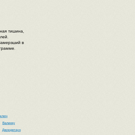
ная тишина,
лей.
Замерзший в
ограмме.
 ключ
Валинку
Джорджтаун