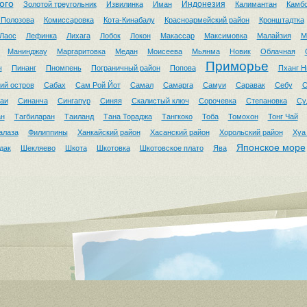
ого
Индонезия
Золотой треугольник
Извилинка
Иман
Калимантан
Камб
 Полозова
Комиссаровка
Кота-Кинабалу
Красноармейский район
Кронштадтка
Лаос
Лефинка
Лихага
Лобок
Локон
Макассар
Максимовка
Малайзия
М
Манинджау
Маргаритовка
Медан
Моисеева
Мьянма
Новик
Облачная
Приморье
ч
Пинанг
Пномпень
Пограничный район
Попова
Пханг Н
ий остров
Сабах
Сам Рой Йот
Самал
Самарга
Самуи
Саравак
Себу
С
аи
Синанча
Сингапур
Синяя
Скалистый ключ
Сорочевка
Степановка
Су
ан
Тагбиларан
Таиланд
Тана Тораджа
Тангкоко
Тоба
Томохон
Тонг Чай
алаза
Филиппины
Ханкайский район
Хасанский район
Хорольский район
Хуа
Японское море
дак
Шекляево
Шкота
Шкотовка
Шкотовское плато
Ява