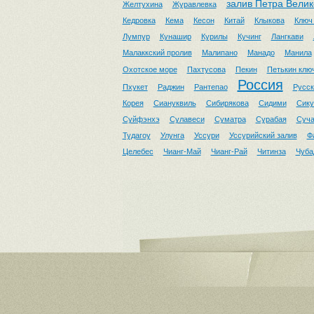
залив Петра Велик
Желтухина
Журавлевка
Кедровка
Кема
Кесон
Китай
Клыкова
Ключ
Лумпур
Кунашир
Курилы
Кучинг
Лангкави
Малаккский пролив
Малипано
Манадо
Манила
Охотское море
Пахтусова
Пекин
Петькин клю
Россия
Пхукет
Раджин
Рантепао
Русск
Корея
Сиануквиль
Сибирякова
Сидими
Сику
Суйфэнхэ
Сулавеси
Суматра
Сурабая
Суч
Тудагоу
Улунга
Уссури
Уссурийский залив
Ф
Целебес
Чианг-Май
Чианг-Рай
Читинза
Чуба