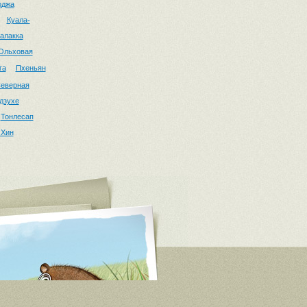
оджа
Куала-
алакка
Ольховая
га
Пхеньян
еверная
дзухе
Тонлесап
 Хин