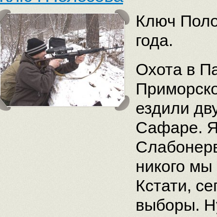
Ключ Поло
года.
Охота в П
Приморско
ездили дв
Сафаре. Я
Слабонерв
никого мы
Кстати, се
выборы. Н