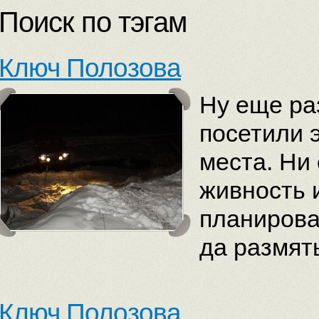
Поиск по тэгам
Ключ Полозова
Ну еще ра
посетили 
места. Ни 
живность 
планировал
да размят
Ключ Полозова