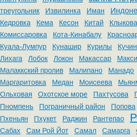
Индоне
треугольник
Извилинка
Иман
Кедровка
Кема
Кесон
Китай
Клыков
Комиссаровка
Кота-Кинабалу
Красноа
Куала-Лумпур
Кунашир
Курилы
Кучин
Лихага
Лобок
Локон
Макассар
Макс
Малаккский пролив
Малипано
Манадо
Маргаритовка
Медан
Моисеева
Мьян
Ольховая
Охотское море
Пахтусова
Пномпень
Пограничный район
Попова
Р
Пхеньян
Пхукет
Раджин
Рантепао
Сабах
Сам Рой Йот
Самал
Самарга