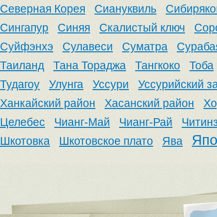
Северная Корея
Сиануквиль
Сибиряко
Сингапур
Синяя
Скалистый ключ
Сор
Суйфэнхэ
Сулавеси
Суматра
Сураба
Таиланд
Тана Тораджа
Тангкоко
Тоба
Тудагоу
Улунга
Уссури
Уссурийский з
Ханкайский район
Хасанский район
Хо
Целебес
Чианг-Май
Чианг-Рай
Читин
Япо
Шкотовка
Шкотовское плато
Ява