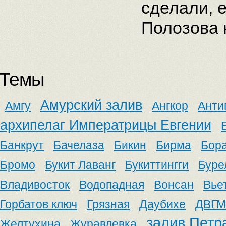
сделали, 
Полозова 
Темы
Амурский залив
Амгу
Ангкор
Анти
архипелаг Императрицы Евгении
Банкрут
Бачелаза
Бикин
Бирма
Бор
Бромо
Букит Лаванг
Букиттингги
Буре
Владивосток
Водопадная
Вонсан
Вье
Горбатов ключ
Грязная
Даубихе
ДВГМ
залив Петр
Желтухина
Журавлевка