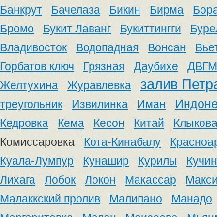
Банкрут
Бачелаза
Бикин
Бирма
Бор
Бромо
Букит Лаванг
Букиттингги
Буре
Владивосток
Водопадная
Вонсан
Вье
Горбатов ключ
Грязная
Даубихе
ДВГМ
залив Петр
Желтухина
Журавлевка
Индоне
треугольник
Извилинка
Иман
Кедровка
Кема
Кесон
Китай
Клыков
Комиссаровка
Кота-Кинабалу
Красноа
Куала-Лумпур
Кунашир
Курилы
Кучин
Лихага
Лобок
Локон
Макассар
Макс
Малаккский пролив
Малипано
Манадо