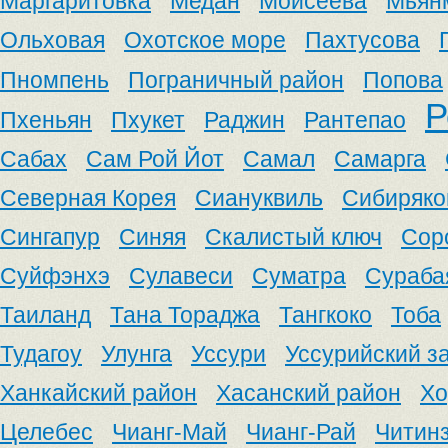
Маргаритовка
Медан
Моисеева
Мьян
Ольховая
Охотское море
Пахтусова
Пномпень
Пограничный район
Попова
Р
Пхеньян
Пхукет
Раджин
Рантепао
Сабах
Сам Рой Йот
Самал
Самарга
Северная Корея
Сиануквиль
Сибиряко
Сингапур
Синяя
Скалистый ключ
Сор
Суйфэнхэ
Сулавеси
Суматра
Сураба
Таиланд
Тана Тораджа
Тангкоко
Тоба
Тудагоу
Улунга
Уссури
Уссурийский з
Ханкайский район
Хасанский район
Хо
Целебес
Чианг-Май
Чианг-Рай
Читин