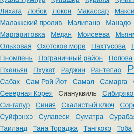
Лихага
Лобок
Локон
Макассар
Макс
Малаккский пролив
Малипано
Манадо
Маргаритовка
Медан
Моисеева
Мьян
Ольховая
Охотское море
Пахтусова
Пномпень
Пограничный район
Попова
Р
Пхеньян
Пхукет
Раджин
Рантепао
Сабах
Сам Рой Йот
Самал
Самарга
Северная Корея
Сиануквиль
Сибиряко
Сингапур
Синяя
Скалистый ключ
Сор
Суйфэнхэ
Сулавеси
Суматра
Сураба
Таиланд
Тана Тораджа
Тангкоко
Тоба