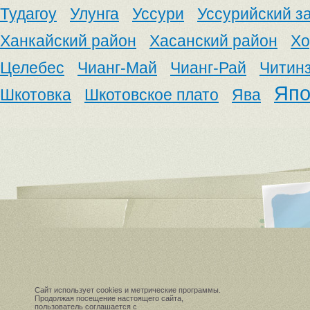
Тудагоу
Улунга
Уссури
Уссурийский з
Ханкайский район
Хасанский район
Хо
Целебес
Чианг-Май
Чианг-Рай
Читин
Япо
Шкотовка
Шкотовское плато
Ява
Сайт использует cookies и метрические программы.
Продолжая посещение настоящего сайта,
пользователь соглашается с