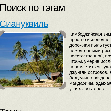
Поиск по тэгам
Сиануквиль
Камбоджийская зима
яростно испепеляет
дорожная пыль гус
пожелтевшими рисо
неестественной, по
чтобы, умерив иссл
переместиться куда
джунгли островов, 
Задумчиво раздева
мандарины, вдыхая
углях лобстеров.