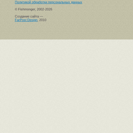
Политикой обработки персональных данных
© Fishmonger, 2002-2026
Создание сайта —
FarPost Design
, 2010