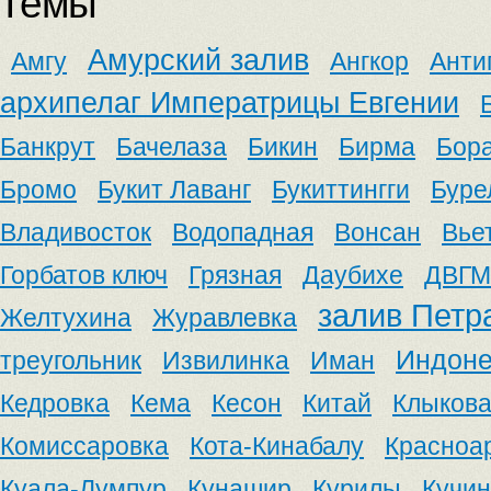
Темы
Амурский залив
Амгу
Ангкор
Анти
архипелаг Императрицы Евгении
Банкрут
Бачелаза
Бикин
Бирма
Бор
Бромо
Букит Лаванг
Букиттингги
Буре
Владивосток
Водопадная
Вонсан
Вье
Горбатов ключ
Грязная
Даубихе
ДВГМ
залив Петр
Желтухина
Журавлевка
Индоне
треугольник
Извилинка
Иман
Кедровка
Кема
Кесон
Китай
Клыков
Комиссаровка
Кота-Кинабалу
Красноа
Куала-Лумпур
Кунашир
Курилы
Кучин