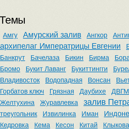
Темы
Амурский залив
Амгу
Ангкор
Анти
архипелаг Императрицы Евгении
Банкрут
Бачелаза
Бикин
Бирма
Бор
Бромо
Букит Лаванг
Букиттингги
Буре
Владивосток
Водопадная
Вонсан
Вье
Горбатов ключ
Грязная
Даубихе
ДВГМ
залив Петр
Желтухина
Журавлевка
Индоне
треугольник
Извилинка
Иман
Кедровка
Кема
Кесон
Китай
Клыков