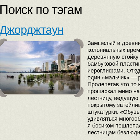
Поиск по тэгам
Джорджтаун
Замшелый и древний
колониальных врем
деревянную стойку
бамбуковой пласти
иероглифами. Отку
один «мальчик» — р
Пролепетав что-то 
прошаркал мимо на
лестницу, ведущую 
покрытому затейли
штукатурки. «Обувь
удивляться многооб
я босиком пошлепа
лестницам безлюдн