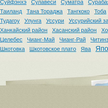
Суйфэнхэ
Сулавеси
Суматра
Сураба
Таиланд
Тана Тораджа
Тангкоко
Тоба
Тудагоу
Улунга
Уссури
Уссурийский з
Ханкайский район
Хасанский район
Хо
Целебес
Чианг-Май
Чианг-Рай
Читин
Япо
Шкотовка
Шкотовское плато
Ява