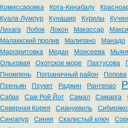
Комиссаровка
Кота-Кинабалу
Красноа
Куала-Лумпур
Кунашир
Курилы
Кучин
Лихага
Лобок
Локон
Макассар
Макс
Малаккский пролив
Малипано
Манадо
Маргаритовка
Медан
Моисеева
Мьян
Ольховая
Охотское море
Пахтусова
Пномпень
Пограничный район
Попова
Р
Пхеньян
Пхукет
Раджин
Рантепао
Сабах
Сам Рой Йот
Самал
Самарга
Северная Корея
Сиануквиль
Сибиряко
Сингапур
Синяя
Скалистый ключ
Сор