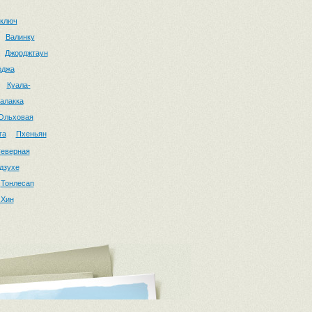
 ключ
Валинку
Джорджтаун
оджа
Куала-
алакка
Ольховая
га
Пхеньян
еверная
дзухе
Тонлесап
 Хин