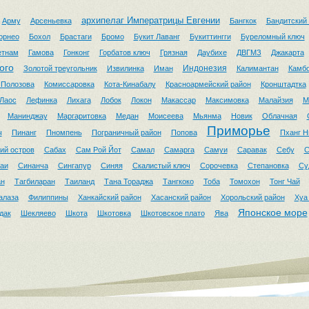
архипелаг Императрицы Евгении
Арму
Арсеньевка
Бангкок
Бандитский
орнео
Бохол
Брастаги
Бромо
Букит Лаванг
Букиттингги
Буреломный ключ
етнам
Гамова
Гонконг
Горбатов ключ
Грязная
Даубихе
ДВГМЗ
Джакарта
ого
Индонезия
Золотой треугольник
Извилинка
Иман
Калимантан
Камб
 Полозова
Комиссаровка
Кота-Кинабалу
Красноармейский район
Кронштадтка
Лаос
Лефинка
Лихага
Лобок
Локон
Макассар
Максимовка
Малайзия
М
Манинджау
Маргаритовка
Медан
Моисеева
Мьянма
Новик
Облачная
Приморье
ч
Пинанг
Пномпень
Пограничный район
Попова
Пханг Н
ий остров
Сабах
Сам Рой Йот
Самал
Самарга
Самуи
Саравак
Себу
С
аи
Синанча
Сингапур
Синяя
Скалистый ключ
Сорочевка
Степановка
Су
ан
Тагбиларан
Таиланд
Тана Тораджа
Тангкоко
Тоба
Томохон
Тонг Чай
алаза
Филиппины
Ханкайский район
Хасанский район
Хорольский район
Хуа
Японское море
дак
Шекляево
Шкота
Шкотовка
Шкотовское плато
Ява