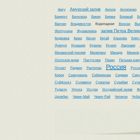
Амурский залив
Амгу
Ангкор
Антипенко
Банкрут
Бачелаза
Бикин
Бирма
Боракай
Б
Ванчин
Владивосток
Водопадная
Вонсан
Вь
залив Петра Велик
Желтухина
Журавлевка
Кедровка
Кема
Кесон
Китай
Клыкова
Ключ
Лумпур
Кунашир
Курилы
Кучинг
Лангкави
Малаккский пролив
Малипано
Манадо
Манила
Охотское море
Пахтусова
Пекин
Петькин клю
Россия
Пхукет
Раджин
Рантепао
Русск
Корея
Сиануквиль
Сибирякова
Сидими
Сику
Суйфэнхэ
Сулавеси
Суматра
Сурабая
Суч
Тудагоу
Улунга
Уссури
Уссурийский залив
Ф
Целебес
Чианг-Май
Чианг-Рай
Читинза
Чуба