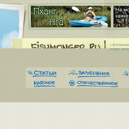
c фотокамер
вокруг света