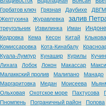
Владивосток
Водопадная
Вонсан
Вье
Горбатов ключ
Грязная
Даубихе
ДВГМ
залив Петр
Желтухина
Журавлевка
Индоне
треугольник
Извилинка
Иман
Кедровка
Кема
Кесон
Китай
Клыков
Комиссаровка
Кота-Кинабалу
Красноа
Куала-Лумпур
Кунашир
Курилы
Кучин
Лихага
Лобок
Локон
Макассар
Макс
Малаккский пролив
Малипано
Манадо
Маргаритовка
Медан
Моисеева
Мьян
Ольховая
Охотское море
Пахтусова
Пномпень
Пограничный район
Попова