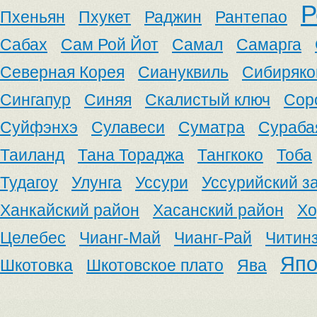
Р
Пхеньян
Пхукет
Раджин
Рантепао
Сабах
Сам Рой Йот
Самал
Самарга
Северная Корея
Сиануквиль
Сибиряко
Сингапур
Синяя
Скалистый ключ
Сор
Суйфэнхэ
Сулавеси
Суматра
Сураба
Таиланд
Тана Тораджа
Тангкоко
Тоба
Тудагоу
Улунга
Уссури
Уссурийский з
Ханкайский район
Хасанский район
Хо
Целебес
Чианг-Май
Чианг-Рай
Читин
Япо
Шкотовка
Шкотовское плато
Ява