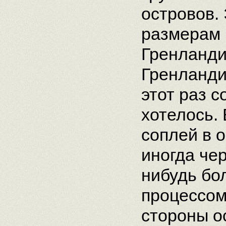
островов.
размерам 
Гренланди
Гренланди
этот раз 
хотелось.
соплей в 
иногда чер
нибудь бо
процессом
стороны о