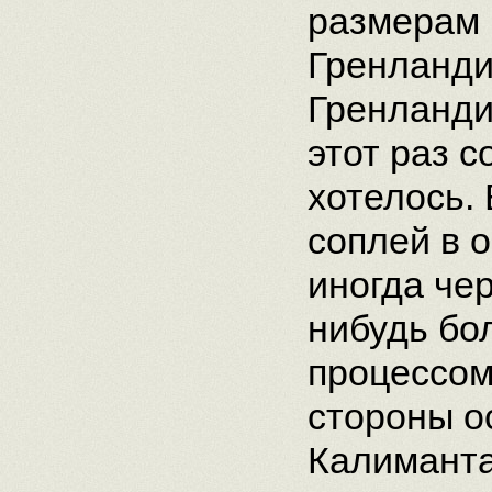
размерам 
Гренланди
Гренланди
этот раз 
хотелось.
соплей в 
иногда чер
нибудь бо
процессом
стороны о
Калиманта