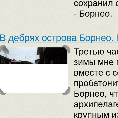
сохранил 
- Борнео.
В дебрях острова Борнео.
Третью ча
зимы мне 
вместе с 
пробатони
Борнео, ч
архипелаг
крупным и