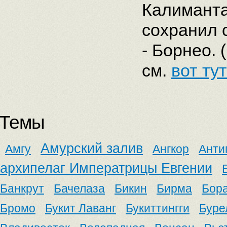
Калиманта
сохранил 
- Борнео.
см.
вот тут
Темы
Амурский залив
Амгу
Ангкор
Анти
архипелаг Императрицы Евгении
Банкрут
Бачелаза
Бикин
Бирма
Бор
Бромо
Букит Лаванг
Букиттингги
Буре