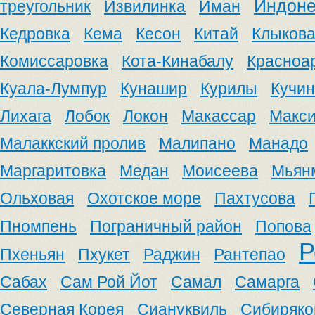
Индоне
треугольник
Извилинка
Иман
Кедровка
Кема
Кесон
Китай
Клыков
Комиссаровка
Кота-Кинабалу
Красноа
Куала-Лумпур
Кунашир
Курилы
Кучин
Лихага
Лобок
Локон
Макассар
Макс
Малаккский пролив
Малипано
Манадо
Маргаритовка
Медан
Моисеева
Мьян
Ольховая
Охотское море
Пахтусова
Пномпень
Пограничный район
Попова
Р
Пхеньян
Пхукет
Раджин
Рантепао
Сабах
Сам Рой Йот
Самал
Самарга
Северная Корея
Сиануквиль
Сибиряко