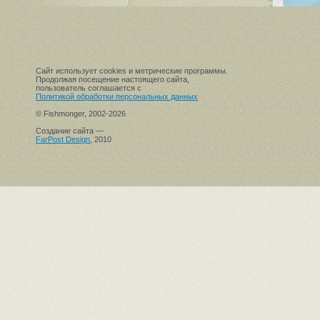
Сайт использует cookies и метрические программы.
Продолжая посещение настоящего сайта,
пользователь соглашается с
Политикой обработки персональных данных
© Fishmonger, 2002-2026
Создание сайта —
FarPost Design
, 2010