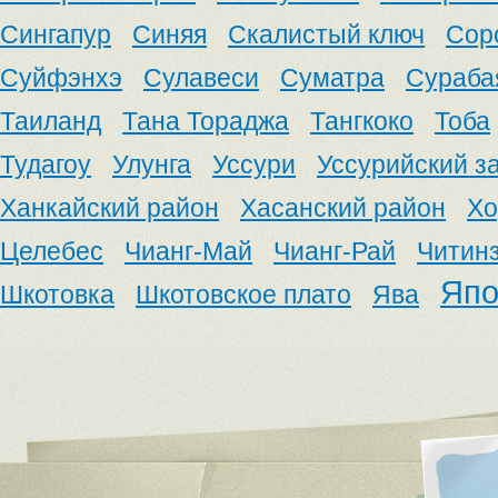
Сингапур
Синяя
Скалистый ключ
Сор
Суйфэнхэ
Сулавеси
Суматра
Сураба
Таиланд
Тана Тораджа
Тангкоко
Тоба
Тудагоу
Улунга
Уссури
Уссурийский з
Ханкайский район
Хасанский район
Хо
Целебес
Чианг-Май
Чианг-Рай
Читин
Япо
Шкотовка
Шкотовское плато
Ява