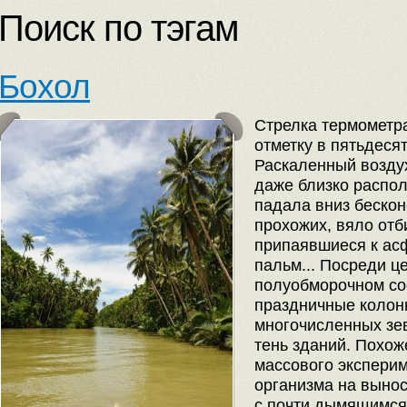
Поиск по тэгам
Бохол
Стрелка термометра
отметку в пятьдеся
Раскаленный возду
даже близко распо
падала вниз беско
прохожих, вяло отб
припаявшиеся к ас
пальм... Посреди ц
полуобморочном со
праздничные колон
многочисленных зе
тень зданий. Похож
массового эксперим
организма на выно
с почти дымящимся