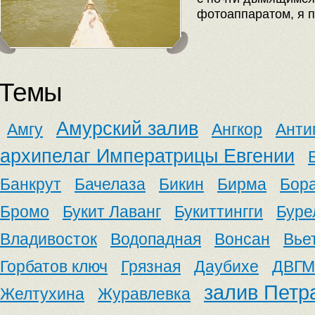
фотоаппаратом, я п
Темы
Амурский залив
Амгу
Ангкор
Анти
архипелаг Императрицы Евгении
Банкрут
Бачелаза
Бикин
Бирма
Бор
Бромо
Букит Лаванг
Букиттингги
Буре
Владивосток
Водопадная
Вонсан
Вье
Горбатов ключ
Грязная
Даубихе
ДВГМ
залив Петр
Желтухина
Журавлевка