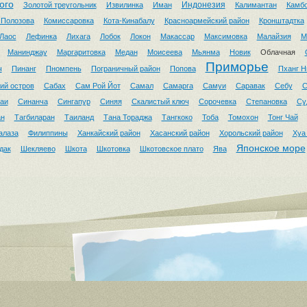
ого
Индонезия
Золотой треугольник
Извилинка
Иман
Калимантан
Камб
 Полозова
Комиссаровка
Кота-Кинабалу
Красноармейский район
Кронштадтка
Лаос
Лефинка
Лихага
Лобок
Локон
Макассар
Максимовка
Малайзия
М
Манинджау
Маргаритовка
Медан
Моисеева
Мьянма
Новик
Облачная
Приморье
ч
Пинанг
Пномпень
Пограничный район
Попова
Пханг Н
ий остров
Сабах
Сам Рой Йот
Самал
Самарга
Самуи
Саравак
Себу
С
аи
Синанча
Сингапур
Синяя
Скалистый ключ
Сорочевка
Степановка
Су
ан
Тагбиларан
Таиланд
Тана Тораджа
Тангкоко
Тоба
Томохон
Тонг Чай
алаза
Филиппины
Ханкайский район
Хасанский район
Хорольский район
Хуа
Японское море
дак
Шекляево
Шкота
Шкотовка
Шкотовское плато
Ява