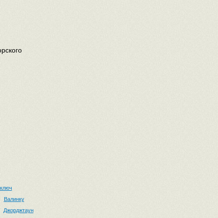
орского
 ключ
Валинку
Джорджтаун