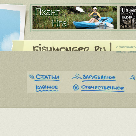
c фотокамер
вокруг света