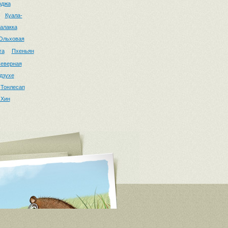
оджа
Куала-
алакка
Ольховая
га
Пхеньян
еверная
дзухе
Тонлесап
 Хин