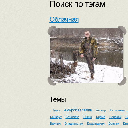
Поиск по тэгам
Облачная
Темы
Амурский залив
Амгу
Ангкор
Антипенко
Банкрут
Бачелаза
Бикин
Бирма
Боракай
Б
Ванчин
Владивосток
Водопадная
Вонсан
Вь