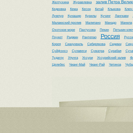
залив Петра Велик
Желтухина
Журавлевка
Кедровка
Кема
Кесон
Китай
Клыкова
Ключ
Лумпур
Кунашир
Курилы
Кучинг
Лангкави
Малаккский пролив
Малипано
Манадо
Манила
Охотское море
Пахтусова
Пекин
Петькин клю
Россия
Пхукет
Раджин
Рантепао
Русск
Корея
Сиануквиль
Сибирякова
Сидими
Сику
Суйфэнхэ
Сулавеси
Суматра
Сурабая
Суч
Тудагоу
Улунга
Уссури
Уссурийский залив
Ф
Целебес
Чианг-Май
Чианг-Рай
Читинза
Чуба