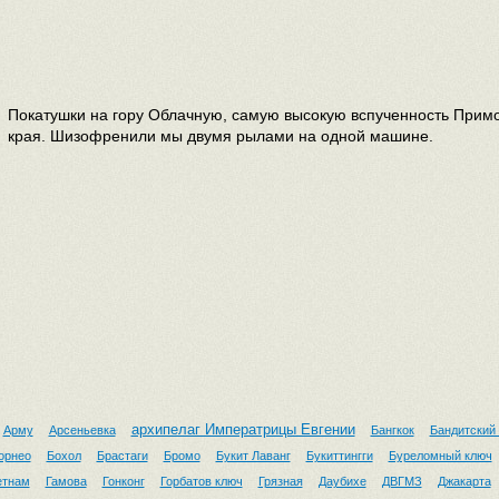
Покатушки на гору Облачную, самую высокую вспученность Прим
края. Шизофренили мы двумя рылами на одной машине.
архипелаг Императрицы Евгении
Арму
Арсеньевка
Бангкок
Бандитский
орнео
Бохол
Брастаги
Бромо
Букит Лаванг
Букиттингги
Буреломный ключ
етнам
Гамова
Гонконг
Горбатов ключ
Грязная
Даубихе
ДВГМЗ
Джакарта