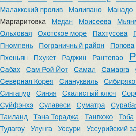
Малаккский пролив
Малипано
Манадо
Маргаритовка
Медан
Моисеева
Мьян
Ольховая
Охотское море
Пахтусова
Пномпень
Пограничный район
Попова
Р
Пхеньян
Пхукет
Раджин
Рантепао
Сабах
Сам Рой Йот
Самал
Самарга
Северная Корея
Сиануквиль
Сибиряко
Сингапур
Синяя
Скалистый ключ
Сор
Суйфэнхэ
Сулавеси
Суматра
Сураба
Таиланд
Тана Тораджа
Тангкоко
Тоба
Тудагоу
Улунга
Уссури
Уссурийский з