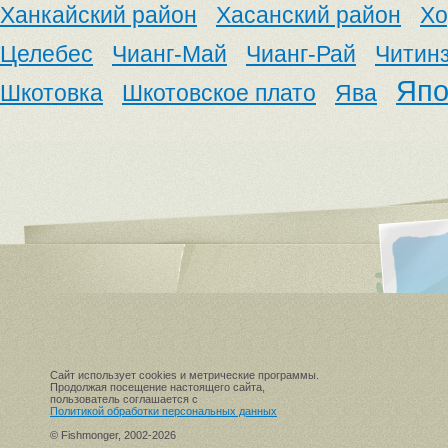
Ханкайский район
Хасанский район
Хо
Целебес
Чианг-Май
Чианг-Рай
Читин
Япо
Шкотовка
Шкотовское плато
Ява
Сайт использует cookies и метрические программы.
Продолжая посещение настоящего сайта,
пользователь соглашается с
Политикой обработки персональных данных
© Fishmonger, 2002-2026