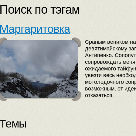
Поиск по тэгам
Маргаритовка
Сраным веником на
девятимайскому зап
Антипенко. Сопопут
сопровождать меня 
ожидаемого тайфуна
увезти весь необхо
мотолодочного соп
возможным, от иде
отказаться.
Темы