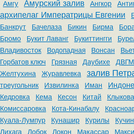
Амурский залив
Амгу
Ангкор
Анти
архипелаг Императрицы Евгении
Банкрут
Бачелаза
Бикин
Бирма
Бор
Бромо
Букит Лаванг
Букиттингги
Буре
Владивосток
Водопадная
Вонсан
Вье
Горбатов ключ
Грязная
Даубихе
ДВГМ
залив Петр
Желтухина
Журавлевка
Индоне
треугольник
Извилинка
Иман
Кедровка
Кема
Кесон
Китай
Клыков
Комиссаровка
Кота-Кинабалу
Красноа
Куала-Лумпур
Кунашир
Курилы
Кучин
Лихага
Лобок
Локон
Макассар
Макс