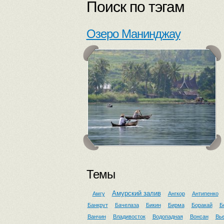
Поиск по тэгам
Озеро Манинджау
Темы
Амурский залив
Амгу
Ангкор
Антипенко
Банкрут
Бачелаза
Бикин
Бирма
Боракай
Б
Ванчин
Владивосток
Водопадная
Вонсан
Вь