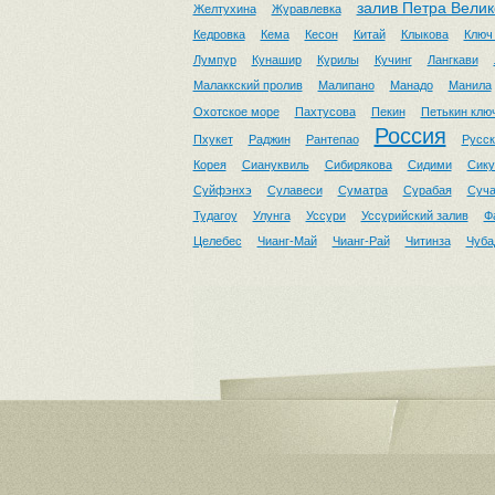
залив Петра Велик
Желтухина
Журавлевка
Кедровка
Кема
Кесон
Китай
Клыкова
Ключ
Лумпур
Кунашир
Курилы
Кучинг
Лангкави
Малаккский пролив
Малипано
Манадо
Манила
Охотское море
Пахтусова
Пекин
Петькин клю
Россия
Пхукет
Раджин
Рантепао
Русск
Корея
Сиануквиль
Сибирякова
Сидими
Сику
Суйфэнхэ
Сулавеси
Суматра
Сурабая
Суч
Тудагоу
Улунга
Уссури
Уссурийский залив
Ф
Целебес
Чианг-Май
Чианг-Рай
Читинза
Чуба