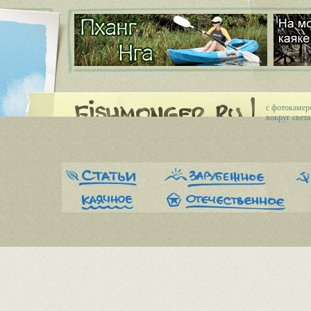
c фотокамер
вокруг света