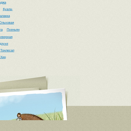
оджа
Куала-
алакка
Ольховая
га
Пхеньян
еверная
дзухе
Тонлесап
 Хин