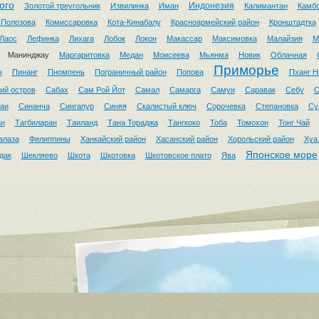
ого
Индонезия
Золотой треугольник
Извилинка
Иман
Калимантан
Камб
 Полозова
Комиссаровка
Кота-Кинабалу
Красноармейский район
Кронштадтка
Лаос
Лефинка
Лихага
Лобок
Локон
Макассар
Максимовка
Малайзия
М
Манинджау
Маргаритовка
Медан
Моисеева
Мьянма
Новик
Облачная
Приморье
ч
Пинанг
Пномпень
Пограничный район
Попова
Пханг Н
ий остров
Сабах
Сам Рой Йот
Самал
Самарга
Самуи
Саравак
Себу
С
аи
Синанча
Сингапур
Синяя
Скалистый ключ
Сорочевка
Степановка
Су
ан
Тагбиларан
Таиланд
Тана Тораджа
Тангкоко
Тоба
Томохон
Тонг Чай
алаза
Филиппины
Ханкайский район
Хасанский район
Хорольский район
Хуа
Японское море
дак
Шекляево
Шкота
Шкотовка
Шкотовское плато
Ява