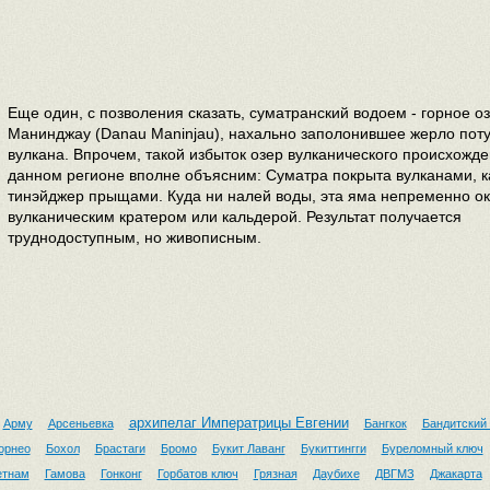
Еще один, с позволения сказать, суматранский водоем - горное о
Манинджау (Danau Maninjau), нахально заполонившее жерло пот
вулкана. Впрочем, такой избыток озер вулканического происхожде
данном регионе вполне объясним: Суматра покрыта вулканами, к
тинэйджер прыщами. Куда ни налей воды, эта яма непременно о
вулканическим кратером или кальдерой. Результат получается
труднодоступным, но живописным.
архипелаг Императрицы Евгении
Арму
Арсеньевка
Бангкок
Бандитский
орнео
Бохол
Брастаги
Бромо
Букит Лаванг
Букиттингги
Буреломный ключ
етнам
Гамова
Гонконг
Горбатов ключ
Грязная
Даубихе
ДВГМЗ
Джакарта