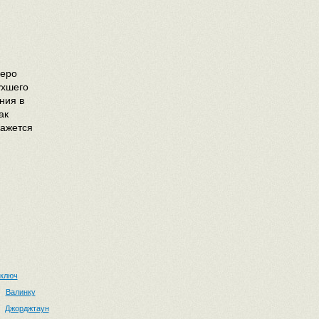
зеро
ухшего
ния в
ак
кажется
 ключ
Валинку
Джорджтаун