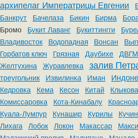
архипелаг Императрицы Евгении
Банкрут
Бачелаза
Бикин
Бирма
Бор
Бромо
Букит Лаванг
Букиттингги
Буре
Владивосток
Водопадная
Вонсан
Вье
Горбатов ключ
Грязная
Даубихе
ДВГМ
залив Петр
Желтухина
Журавлевка
Индоне
треугольник
Извилинка
Иман
Кедровка
Кема
Кесон
Китай
Клыков
Комиссаровка
Кота-Кинабалу
Красноа
Куала-Лумпур
Кунашир
Курилы
Кучин
Лихага
Лобок
Локон
Макассар
Макс