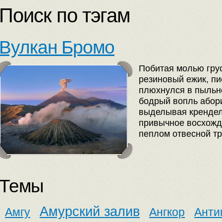
Поиск по тэгам
Вулкан Бромо
Побитая молью гру
резиновый ежик, пи
плюхнулся в пыльн
бодрый вопль абори
выделывая крендел
привычное восхожд
пеплом отвесной тр
Темы
Амурский залив
Амгу
Ангкор
Анти