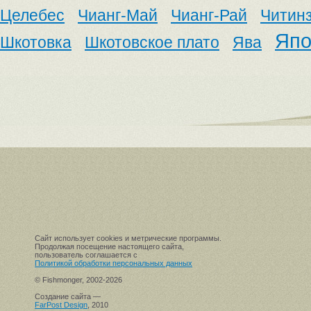
Целебес
Чианг-Май
Чианг-Рай
Читин
Япо
Шкотовка
Шкотовское плато
Ява
Сайт использует cookies и метрические программы.
Продолжая посещение настоящего сайта,
пользователь соглашается с
Политикой обработки персональных данных
© Fishmonger, 2002-2026
Создание сайта —
FarPost Design
, 2010