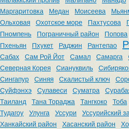
Малаккский пролив
Малипано
Манадо
Маргаритовка
Медан
Моисеева
Мьян
Ольховая
Охотское море
Пахтусова
Пномпень
Пограничный район
Попова
Р
Пхеньян
Пхукет
Раджин
Рантепао
Сабах
Сам Рой Йот
Самал
Самарга
Северная Корея
Сиануквиль
Сибиряко
Сингапур
Синяя
Скалистый ключ
Сор
Суйфэнхэ
Сулавеси
Суматра
Сураба
Таиланд
Тана Тораджа
Тангкоко
Тоба
Тудагоу
Улунга
Уссури
Уссурийский з
Ханкайский район
Хасанский район
Хо