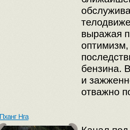
обслужив
телодвиже
выражая п
оптимизм,
последств
бензина. 
и зажженн
отважно по
Пханг Нга