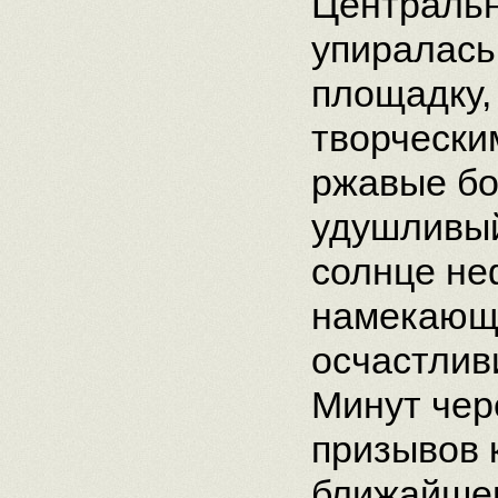
Центральн
упиралась
площадку,
творчески
ржавые бо
удушливый
солнце не
намекающ
осчастлив
Минут чер
призывов 
ближайшег