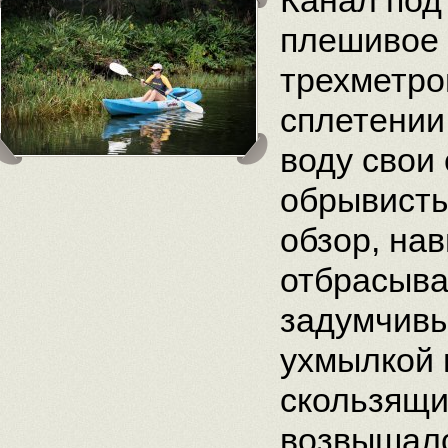
Канал под
плешивое 
трехметро
сплетении
воду свои
обрывисты
обзор, на
отбрасыва
задумчивы
ухмылкой
скользящи
возвышалс