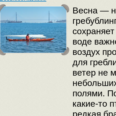
Весна — н
гребублин
сохраняет
воде важн
воздух пр
для гребл
ветер не 
небольших
полями. П
какие-то п
редкая бр