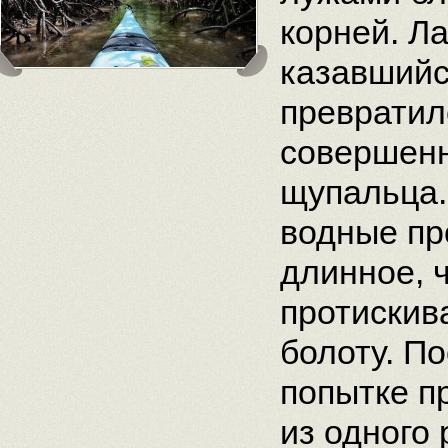
корней. Л
казавшийс
превратил
совершенн
щупальца.
водные пр
длинное, 
протиски
болоту. П
попытке п
из одного 