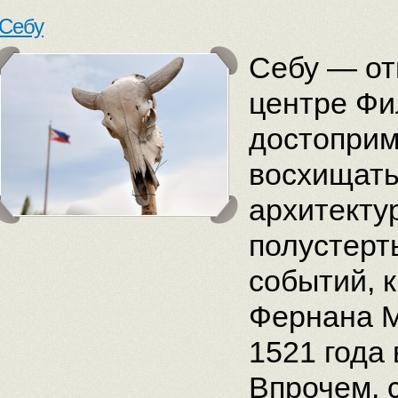
Себу
Себу — от
центре Фи
достоприм
восхищать
архитекту
полустерт
событий, 
Фернана М
1521 года 
Впрочем, 