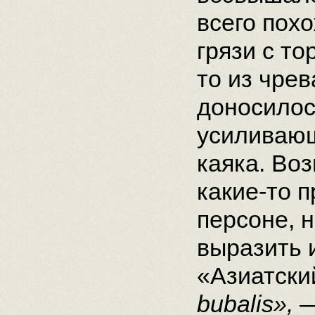
всего пох
грязи с то
то из чре
доносилос
усиливающ
каяка. Во
какие-то 
персоне, 
выразить 
«Азиатски
bubalis»,
—