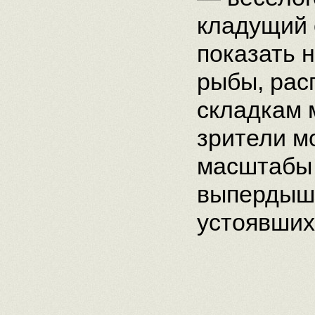
кладущий 
показать 
рыбы, рас
складкам 
зрители м
масштабы 
выпердыша
устоявших