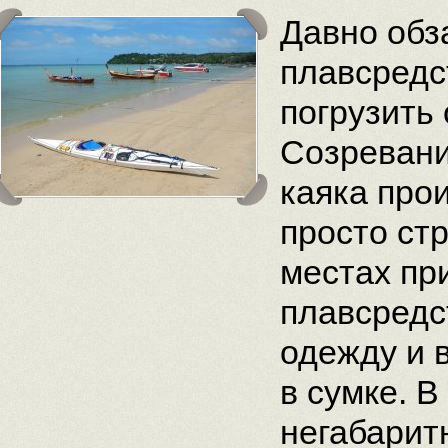
Давно обз
плавсредс
погрузить 
Созревани
каяка про
просто ст
местах пр
плавсредст
одежду и в
в сумке. В
негабарит