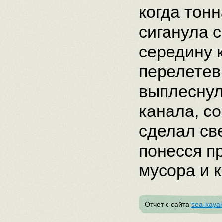
когда тонн
сиганула с
середину 
перелетев
выплеснул
канала, с
сделал св
понесся п
мусора и 
Отчет с сайта
sea-kayak