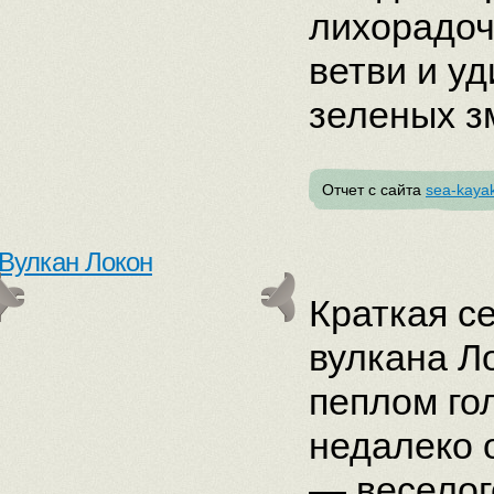
лихорадоч
ветви и у
зеленых з
Отчет с сайта
sea-kayak
Вулкан Локон
Краткая с
вулкана Л
пеплом го
недалеко 
— веселог