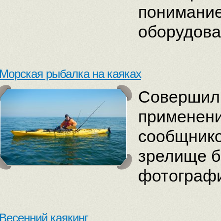
понимание
оборудова
Морская рыбалка на каяках
Совершил 
применени
сообщник
зрелище б
фотографи
Весенний каякинг