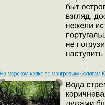
быт остро
взгляд, д
нежели ис
португаль
не погрузи
наступить
На морском каяке по мангровым болотам 
Вода стре
коричнева
лужами бл