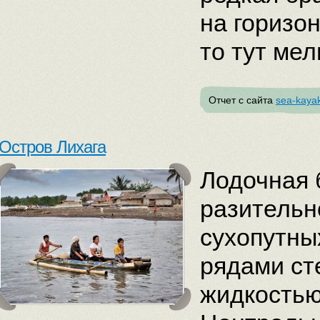
на горизон
то тут ме
Отчет с сайта
sea-kayak
Остров Лихага
Лодочная 
разительн
сухопутны
рядами ст
жидкостью