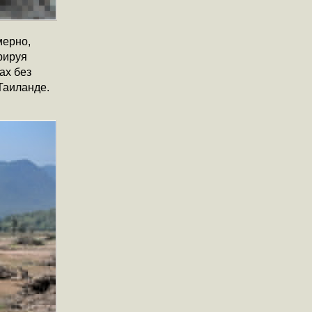
мерно,
рируя
ах без
Таиланде.