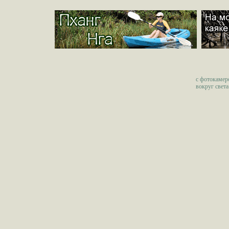
c фотокамер
вокруг света