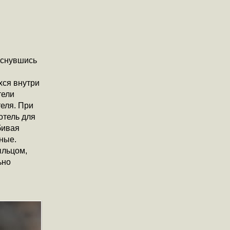
иснувшись
хся внутри
тели
еля. При
отель для
бивая
ные.
ыльцом,
ьно