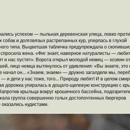
чались успехом — пыльная деревенская улица, ловко прот
 собак и долговязых растрепанных кур, уперлась в глухой
ного типа. Выцветшая табличка предупреждала о скопивши
— спросила жена. «Фиг знает, наверное натуралисты — люби
 и нас пустят». Ворота открыл молодой немец — хозяин от
ей, лицо немца вытянулось от удивления: «Вы знаете, это 
е начал он... «Знаем, знаем» — дружно загалдели мы, пере
 и дети у нас тоже, того... Природу любят! И в целом смир
ая дорожка упиралась в дощато-щелевую конструкцию с кр
апротив крыльца вокруг крошечного бассейна, подозрител
ала группа совершенно голых достопочтенных бюргеров
 оказались нудистами.