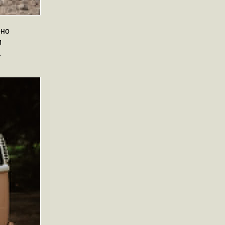
рно
м
.