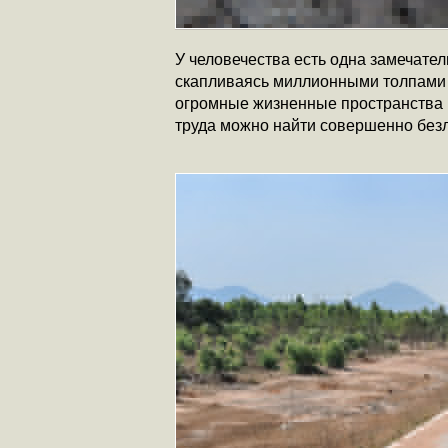
У человечества есть одна замечате
скапливаясь миллионными толпами в
огромные жизненные пространства в
труда можно найти совершенно безл