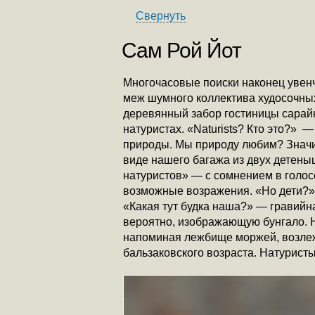
Свернуть
Сам Рой Йот
Многочасовые поиски наконец увен
меж шумного коллектива худосочных
деревянный забор гостиницы сарай
натуристах. «Naturists? Кто это?» 
природы. Мы природу любим? Значит
виде нашего багажа из двух детеныш
натуристов» — с сомнением в голос
возможные возражения. «Но дети?» —
«Какая тут будка наша?» — гравийн
вероятно, изображающую бунгало. Н
напоминая лежбище моржей, возлеж
бальзаковского возраста. Натуристы