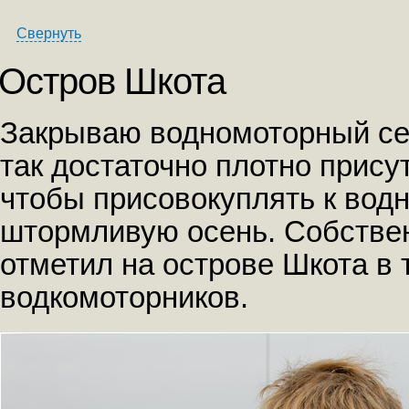
Свернуть
Остров Шкота
Закрываю водномоторный сез
так достаточно плотно прису
чтобы присовокуплять к вод
штормливую осень. Собстве
отметил на острове Шкота в
водкомоторников.