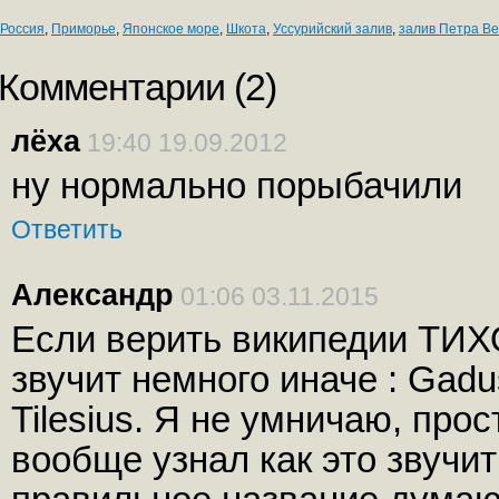
Россия
,
Приморье
,
Японское море
,
Шкота
,
Уссурийский залив
,
залив Петра Ве
Комментарии (
2
)
лёха
19:40 19.09.2012
ну нормально порыбачили
Ответить
Александр
01:06 03.11.2015
Если верить википедии Т
звучит немного иначе : Gad
Tilesius. Я не умничаю, про
вообще узнал как это звучит