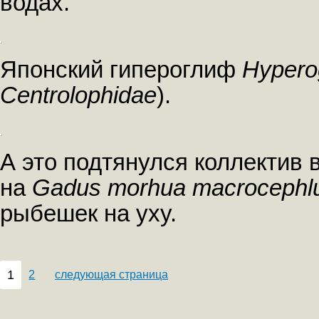
водах.
Японский гипероглиф
Hypero
Centrolophidae
).
А это подтянулся коллектив
на
Gadus morhua macrocephl
рыбешек на уху.
1
2
следующая страница