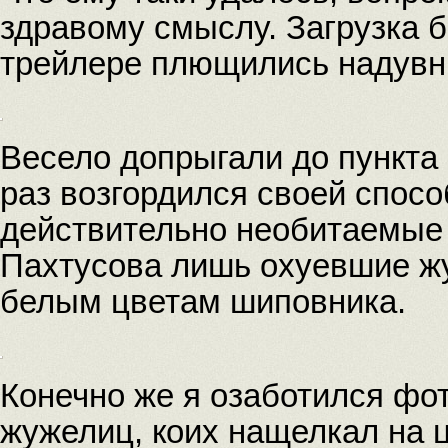
здравому смыслу. Загрузка б
трейлере плющились надувн
Весело допрыгали до пункта
раз возгордился своей спос
действительно необитаемые 
Пахтусова лишь охуевшие жу
белым цветам шиповника.
Конечно же я озаботился ф
жужелиц, коих нащелкал на 