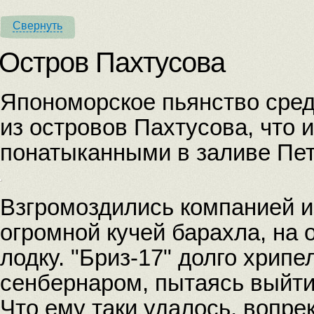
Свернуть
Остров Пахтусова
Япономорское пьянство сред
из островов Пахтусова, что 
понатыканными в заливе Пет
Взгромоздились компанией из
огромной кучей барахла, на
лодку. "Бриз-17" долго хрипе
сенбернаром, пытаясь выйти
Что ему таки удалось, вопре