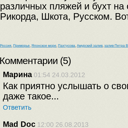
различных пляжей и бухт на 
Рикорда, Шкота, Русском. Во
Россия
,
Приморье
,
Японское море
,
Пахтусова
,
Амурский залив
,
залив Петра В
Комментарии (
5
)
Марина
01:54 24.03.2012
Как приятно услышать о сво
даже такое...
Ответить
Mad Doc
12:00 26.08.2013