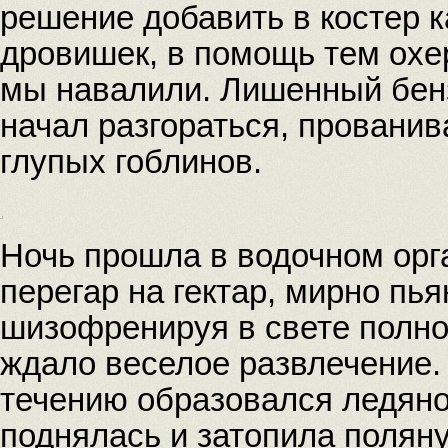
решение добавить в костер к
дровишек, в помощь тем охе
мы навалили. Лишенный бенз
начал разгораться, провани
глупых гоблинов.
Ночь прошла в водочном орг
перегар на гектар, мирно пь
шизофренируя в свете полно
ждало веселое развлечение. 
течению образовался ледяно
поднялась и затопила полян