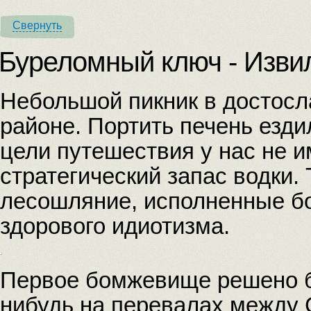
Свернуть
Буреломный ключ - Изви
Небольшой пикник в достос
районе. Портить печень езди
цели путешествия у нас не и
стратегический запас водки.
лесошляние, исполненные бо
здорового идиотизма.
Первое бомжевище решено б
нибудь на перевалах между