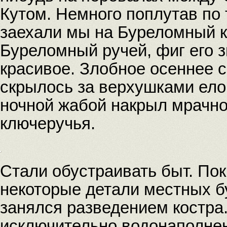
Кутом. Немного поплутав по
заехали мы на Буреломный к
Буреломный ручей, фиг его з
красивое. Злобное осеннее 
скрылось за верхушками ело
ночной жабой накрыл мрачн
ключеручья.
Стали обустраивать быт. Пок
некоторые детали местных 
занялся разведением костра
исключительно водонаполнен