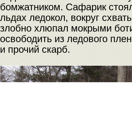
бомжатником. Сафарик стоял
льдах ледокол, вокруг схват
злобно хлюпал мокрыми бот
освободить из ледового пле
и прочий скарб.