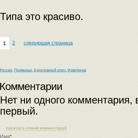
Типа это красиво.
1
2
следующая страница
Россия
,
Приморье
,
Буреломный ключ
,
Извилинка
Комментарии
Нет ни одного комментария,
первый.
написать новый комментарий
Имя
*