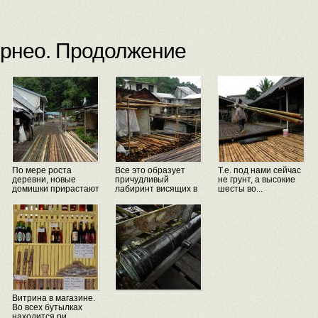
орнео. Продолжение
По мере роста
Все это образует
Т.е. под нами сейчас
деревни, новые
причудливый
не грунт, а высокие
домишки прирастают
лабиринт висящих в
шесты во...
н...
в...
Витрина в магазине.
Во всех бутылках
находится ри...