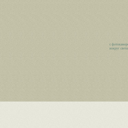
c фотокамер
вокруг света