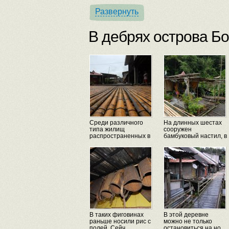
Развернуть
В дебрях острова Б
Среди различного
На длинных шестах
типа жилищ
сооружен
распространенных в
бамбуковый настил, в
эт...
о...
В таких фиговинах
В этой деревне
раньше носили рис с
можно не только
полей. Сейч...
остановиться на но...