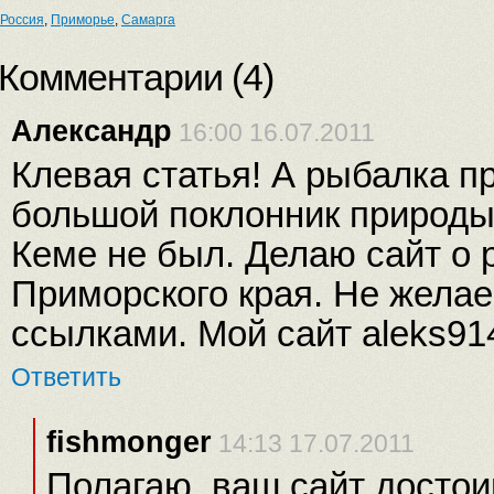
Россия
,
Приморье
,
Самарга
Комментарии (
4
)
Александр
16:00 16.07.2011
Клевая статья! А рыбалка п
большой поклонник природы
Кеме не был. Делаю сайт o 
Приморского края. Не жела
ссылками. Мой сайт aleks91
Ответить
fishmonger
14:13 17.07.2011
Полагаю, ваш сайт достои