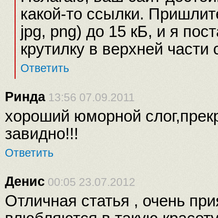
какой-то ссылки. Пришлите
jpg, png) до 15 кБ, и я по
крутилку в верхней части 
Ответить
Ринда
13:56 07.09.2011
хороший юморной слог,прек
завидно!!!
Ответить
Денис
00:05 23.07.2012
Отличная статья , очень при