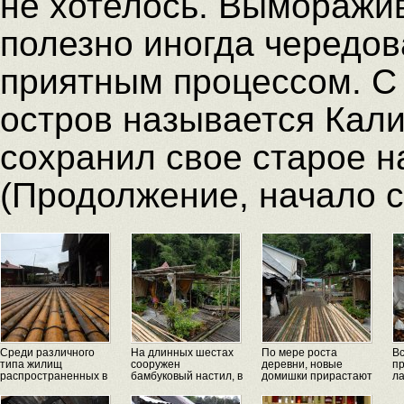
не хотелось. Выморажи
полезно иногда чередов
приятным процессом. С
остров называется Кал
сохранил свое старое н
(Продолжение, начало 
Среди различного
На длинных шестах
По мере роста
Вс
типа жилищ
сооружен
деревни, новые
п
распространенных в
бамбуковый настил, в
домишки прирастают
ла
эт...
о...
н...
в..