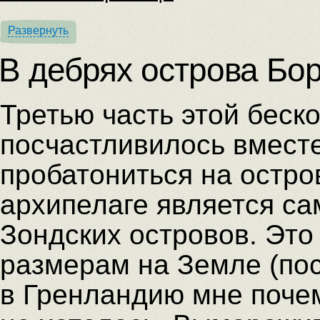
Развернуть
В дебрях острова Бо
Третью часть этой беск
посчастливилось вмест
пробатониться на остро
архипелаге является с
Зондских островов. Это
размерам на Земле (пос
в Гренландию мне почем