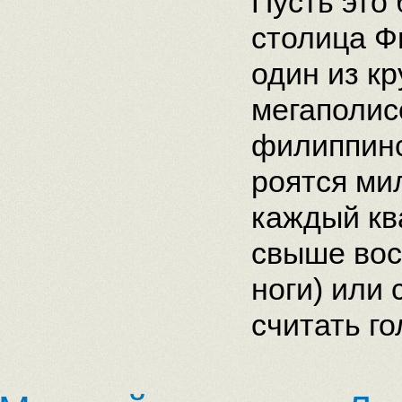
Пусть это
столица Ф
один из к
мегаполис
филиппинс
роятся ми
каждый кв
свыше вос
ноги) или
считать го