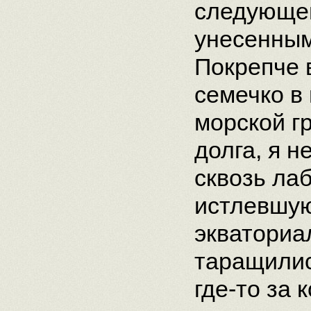
следующег
унесенным
Покрепче 
семечко в
морской г
долга, я 
сквозь ла
истлевшую
экваториа
таращилис
где-то за 