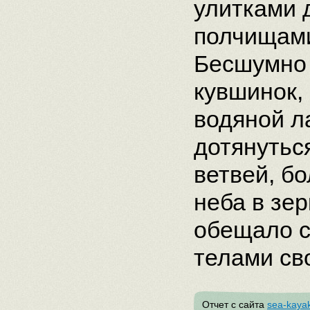
улитками 
полчищами
Бесшумно 
кувшинок, 
водяной л
дотянутьс
ветвей, б
неба в зе
обещало с
телами св
Отчет с сайта
sea-kayak