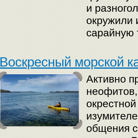
и разного
окружили 
сарайную 
Воскресный морской к
Активно п
неофитов,
окрестной
изумителе
общения с