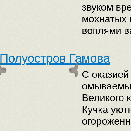
звуком вр
мохнатых 
воплями в
Полуостров Гамова
С оказией
омываемый
Великого 
Кучка уютн
огороженн