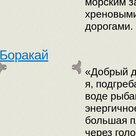
морским з
хреновыми
дорогами.
Боракай
«Добрый д
я, подгреб
воде рыба
энергично
большая п
через голо