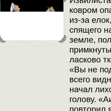
Извилиста
ковром оп
из-за ело
спящего н
земле, по
примкнуты
ласково тк
«Вы не по
всего вид
начал лих
голову. «
повторил 