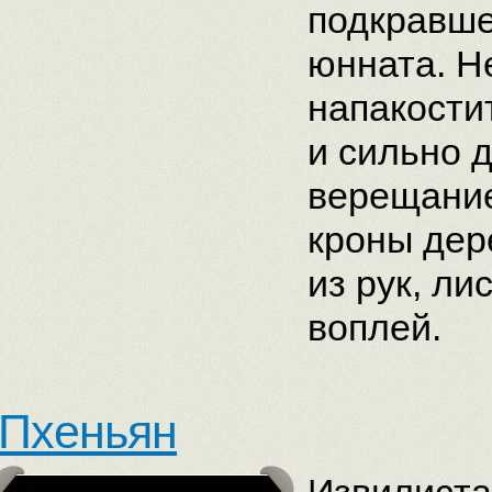
подкравше
юнната. Н
напакостит
и сильно 
верещание
кроны дере
из рук, ли
воплей.
Пхеньян