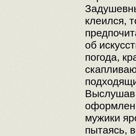
Задушевны
клеился, 
предпочит
об искусс
погода, кр
скапливаю
подходящи
Выслушав
оформлен
мужики яр
пытаясь, 