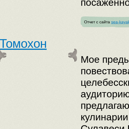
посаженно
Отчет с сайта
sea-kayak
Томохон
Мое пред
повествов
целебесск
аудиторию
предлагаю
кулинарии
Сулавеси 