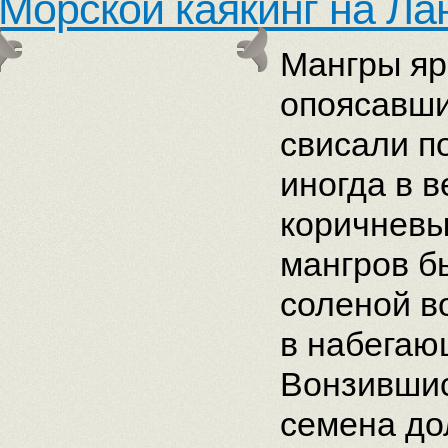
Морской каякинг на Ла
Мангры яр
опоясавши
свисали п
иногда в 
коричневы
мангров бы
соленой в
в набегаю
Вонзившис
семена до