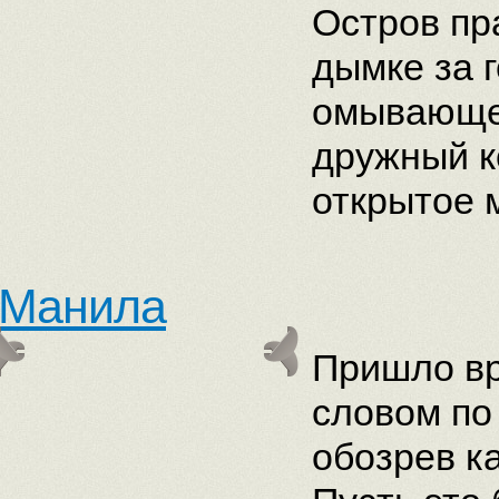
Остров пр
дымке за 
омывающее
дружный к
открытое 
Манила
Пришло вр
словом по
обозрев к