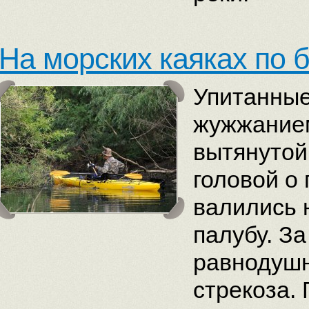
На морских каяках по 
Упитанные
жужжанием
вытянутой
головой о
валились 
палубу. З
равнодушн
стрекоза.