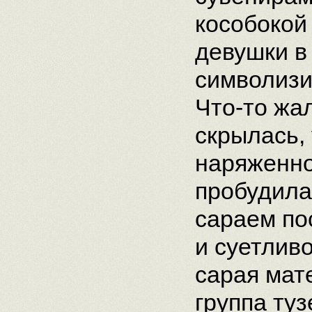
кособокой
девушки в
символиз
Что-то жа
скрылась,
наряженно
пробудила
сараем по
и суетлив
сарая мат
группа ту