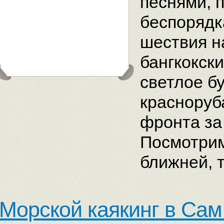
песнями, 
беспорядк
шествия н
бангкокски
светлое б
красноруб
фронта за
Посмотрим
ближней, 
Морской каякинг в Сам