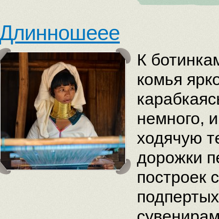
Длинношеее
К ботинка
комья ярк
карабкаяс
немного, 
ходячую т
дорожки п
построек 
подпертых
сувенирам