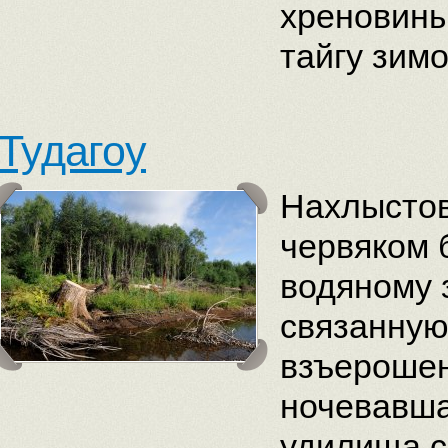
хреновины
тайгу зимо
Тудагоу
Нахлысто
червяком 
водяному 
связанную
взъерошен
ночевавша
удилища с