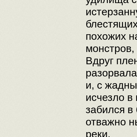
истерзанн
блестящих
похожих н
монстров, 
Вдруг пле
разорвала
и, с жадн
исчезло в 
забился в
отважно н
реки.