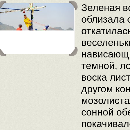
Зеленая в
облизала 
откатилас
веселеньк
нависающи
темной, л
воска лис
другом ко
мозолиста
сонной об
покачивал