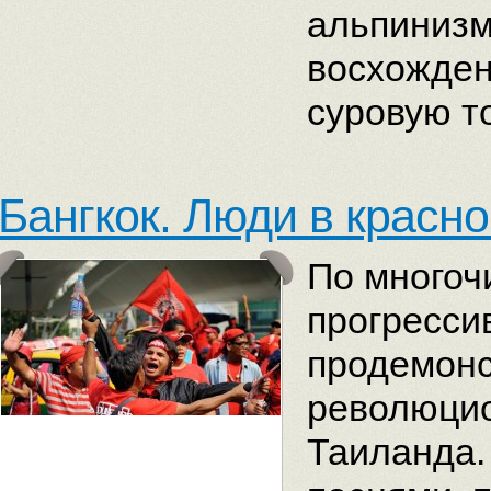
альпинизм
восхожден
суровую т
Бангкок. Люди в красн
По многоч
прогресси
продемон
революцио
Таиланда.