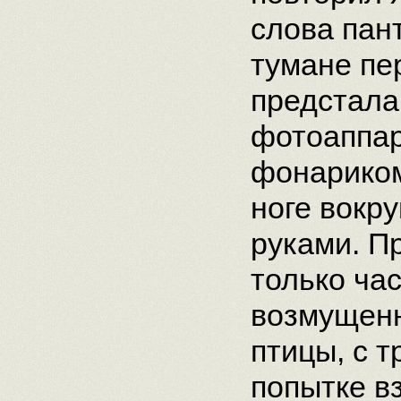
слова пан
тумане пе
предстала
фотоаппар
фонариком
ноге вокр
руками. П
только ча
возмущенн
птицы, с т
попытке в