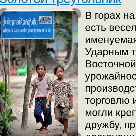
В горах н
есть весе
именуемая
Ударным т
Восточной
урожайнос
производс
торговлю и
могли кре
дружбу, п