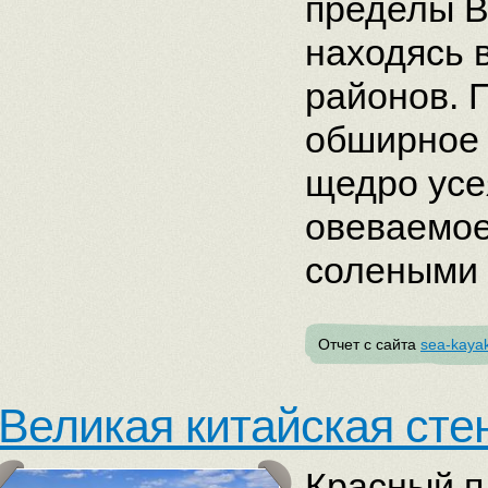
пределы В
находясь 
районов. 
обширное 
щедро усе
овеваемое
солеными 
Отчет с сайта
sea-kayak
Великая китайская сте
Красный п