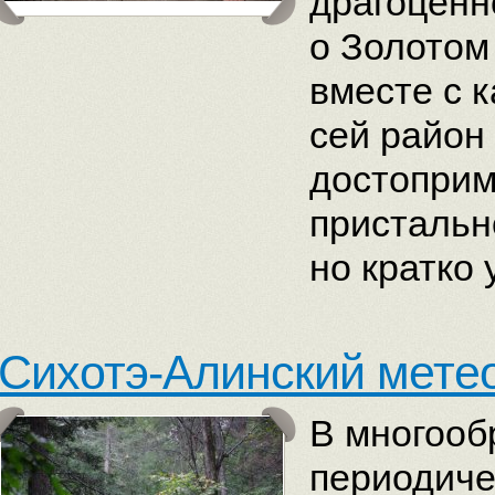
драгоценн
о Золотом
вместе с 
сей район
достоприм
пристальн
но кратко 
Сихотэ-Алинский мете
В многооб
периодиче