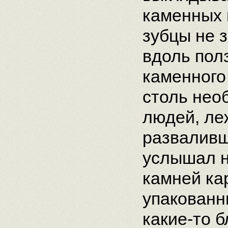
каменных 
зубцы не 
вдоль пол
каменного
столь нео
людей, ле
разваливш
услышал н
камней ка
упакованн
какие-то 